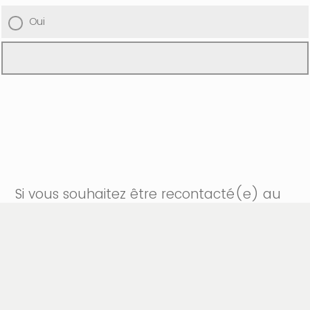
Oui
Si vous souhaitez être recontacté(e) au
sujet de l'événement, vous pouvez le
préciser dans le champ ci-dessous et
indiquer l'objet de votre demande